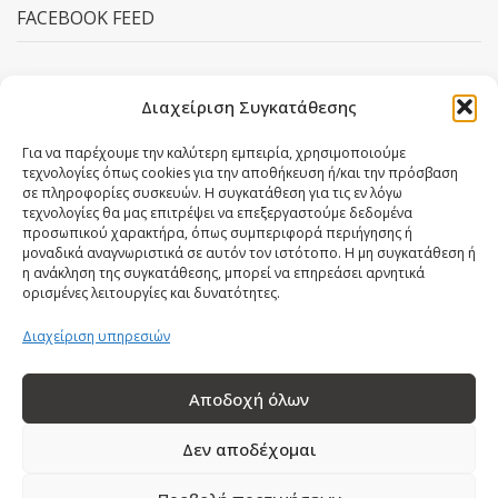
FACEBOOK FEED
Διαχείριση Συγκατάθεσης
Για να παρέχουμε την καλύτερη εμπειρία, χρησιμοποιούμε
τεχνολογίες όπως cookies για την αποθήκευση ή/και την πρόσβαση
σε πληροφορίες συσκευών. Η συγκατάθεση για τις εν λόγω
τεχνολογίες θα μας επιτρέψει να επεξεργαστούμε δεδομένα
προσωπικού χαρακτήρα, όπως συμπεριφορά περιήγησης ή
μοναδικά αναγνωριστικά σε αυτόν τον ιστότοπο. Η μη συγκατάθεση ή
η ανάκληση της συγκατάθεσης, μπορεί να επηρεάσει αρνητικά
ορισμένες λειτουργίες και δυνατότητες.
Διαχείριση υπηρεσιών
Αποδοχή όλων
© 2026 Dr. Απόστολος Αποστολίκας, All Rights Reserved | Powered
Δεν αποδέχομαι
by