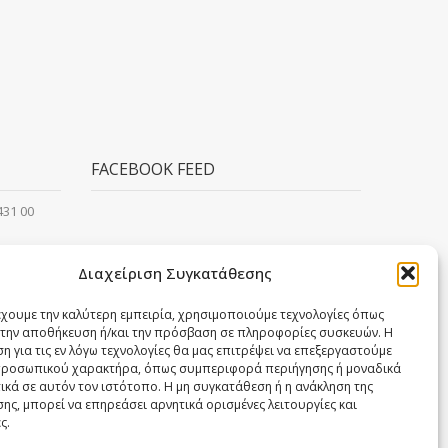
FACEBOOK FEED
 431 00
Διαχείριση Συγκατάθεσης
έχουμε την καλύτερη εμπειρία, χρησιμοποιούμε τεχνολογίες όπως
α την αποθήκευση ή/και την πρόσβαση σε πληροφορίες συσκευών. Η
η για τις εν λόγω τεχνολογίες θα μας επιτρέψει να επεξεργαστούμε
ροσωπικού χαρακτήρα, όπως συμπεριφορά περιήγησης ή μοναδικά
ικά σε αυτόν τον ιστότοπο. Η μη συγκατάθεση ή η ανάκληση της
ης, μπορεί να επηρεάσει αρνητικά ορισμένες λειτουργίες και
ς.