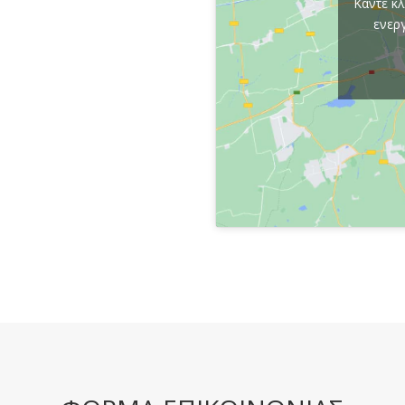
Κάντε κλ
ενερ