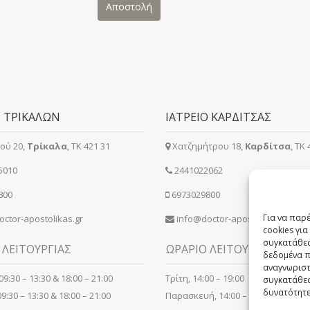
Ο ΤΡΙΚΑΛΩΝ
ΙΑΤΡΕΙΟ ΚΑΡΔΙΤΣΑΣ
ού 20,
Τρίκαλα
, ΤΚ 421 31
Χατζημήτρου 18,
Καρδίτσα
, ΤΚ
5010
2441022062
800
6973029800
Για να παρ
ctor-apostolikas.gr
info@doctor-apostolikas.gr
cookies γι
συγκατάθεσ
 ΛΕΙΤΟΥΡΓΙΑΣ
ΩΡΑΡΙΟ ΛΕΙΤΟΥΡΓΙΑΣ
δεδομένα π
αναγνωριστ
9:30 – 13:30 & 18:00 – 21:00
Τρίτη, 14:00 – 19:00
συγκατάθεσ
δυνατότητε
9:30 – 13:30 & 18:00 – 21:00
Παρασκευή, 14:00 – 19:00