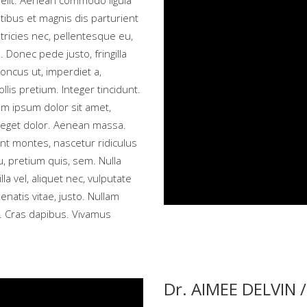
 elit. Aenean commodo ligula
ibus et magnis dis parturient
tricies nec, pellentesque eu,
Donec pede justo, fringilla
honcus ut, imperdiet a,
llis pretium. Integer tincidunt.
m ipsum dolor sit amet,
 eget dolor. Aenean massa.
nt montes, nascetur ridiculus
, pretium quis, sem. Nulla
a vel, aliquet nec, vulputate
enatis vitae, justo. Nullam
t. Cras dapibus. Vivamus
Dr. AIMEE DELVIN 