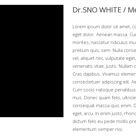
Dr.SNO WHITE /
Me
Lorem ipsum dolor sit amet, c
eget dolor. Aenean massa. Cum
montes, nascetur ridiculus mus
pretium quis, sem. Nulla conse
vel, aliquet nec, vulputate eget
venenatis vitae, justo. Nullam 
Cras dapibus. Vivamus elemen
consectetuer adipiscing elit.
Cum sociis natoque penatibus 
mus. Donec quam felis, ultrici
consequat massa quis enim. Don
eget, arcu. In enim justo, rhonc
dictum felis eu pede mollis pr
elementum semper nisi.