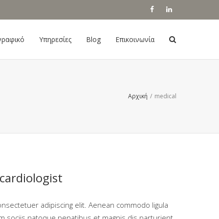
γραφικό
Υπηρεσίες
Blog
Επικοινωνία
Αρχική
/
medical
cardiologist
onsectetuer adipiscing elit. Aenean commodo ligula
 sociis natoque penatibus et magnis dis parturient