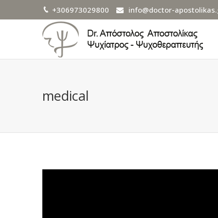
+306973029800
info@doctor-apostolikas.
medical