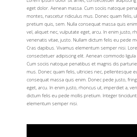
Lorem ipsum dolor sit amet, consectetuer adipiscing
eget dolor. Aenean massa. Cum sociis natoque penat
montes, nascetur ridiculus mus. Donec quam felis, ul
pretium quis, sem. Nulla consequat massa quis enim. 
vel, aliquet nec, vulputate eget, arcu. In enim justo, r
venenatis vitae, justo. Nullam dictum felis eu pede mo
Cras dapibus. Vivamus elementum semper nisi. Lore
consectetuer adipiscing elit. Aenean commodo ligula
Cum sociis natoque penatibus et magnis dis parturie
mus. Donec quam felis, ultricies nec, pellentesque eu
consequat massa quis enim. Donec pede justo, fringill
eget, arcu. In enim justo, rhoncus ut, imperdiet a, ven
dictum felis eu pede mollis pretium. Integer tincidun
elementum semper nisi.