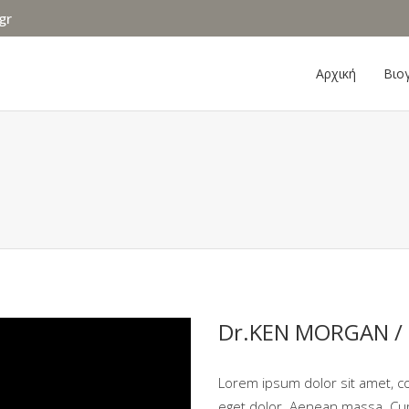
gr
Αρχική
Βιο
Dr.KEN MORGAN /
Lorem ipsum dolor sit amet, c
eget dolor. Aenean massa. Cum