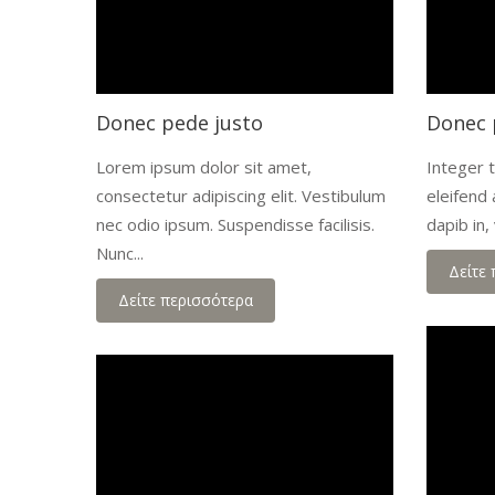
Donec pede justo
Donec 
Lorem ipsum dolor sit amet,
Integer t
consectetur adipiscing elit. Vestibulum
eleifend 
nec odio ipsum. Suspendisse facilisis.
dapib in, 
Nunc...
Δείτε
Δείτε περισσότερα