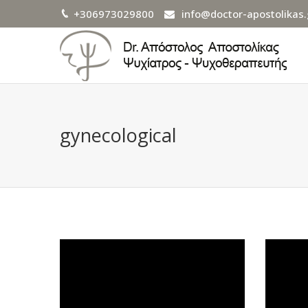
+306973029800
info@doctor-apostolikas.
gynecological